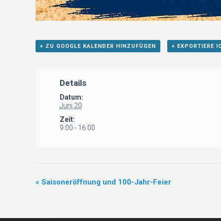
+ ZU GOOGLE KALENDER HINZUFÜGEN
+ EXPORTIERE I
Details
Datum:
Juni 20
Zeit:
9:00 - 16:00
«
Saisoneröffnung und 100-Jahr-Feier
V
e
r