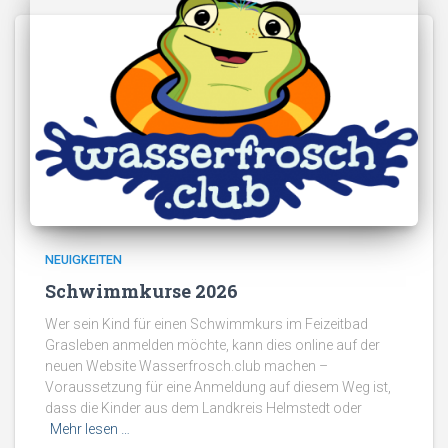
NEUIGKEITEN
Schwimmkurse 2026
Wer sein Kind für einen Schwimmkurs im Feizeitbad
Grasleben anmelden möchte, kann dies online auf der
neuen Website Wasserfrosch.club machen –
Voraussetzung für eine Anmeldung auf diesem Weg ist,
dass die Kinder aus dem Landkreis Helmstedt oder
Mehr lesen …