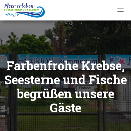
T
O
G
G
L
E
N
A
Farbenfrohe Krebse,
V
I
G
Seesterne und Fische
A
T
begrüßen unsere
I
O
Gäste
N