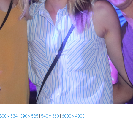
800 × 534
|
390 × 585
|
540 × 360
|
6000 × 4000