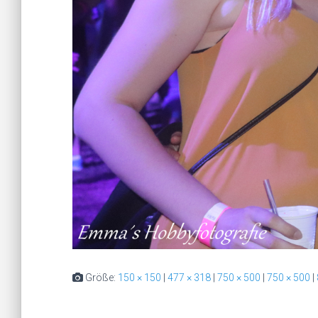
Größe:
150 × 150
|
477 × 318
|
750 × 500
|
750 × 500
|