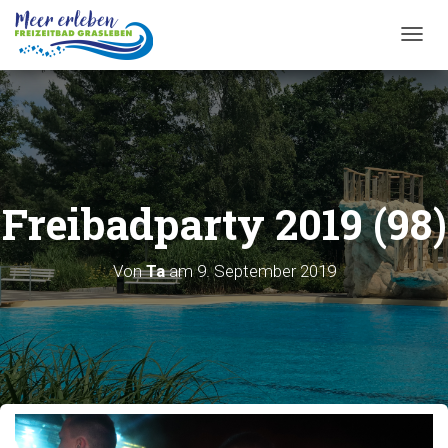
T
O
G
G
L
E
N
A
Freibadparty 2019 (98)
V
I
G
A
Von
Ta
am
9. September 2019
T
I
O
N