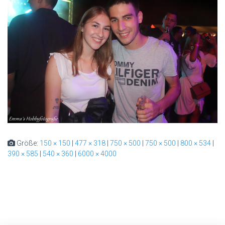
Größe:
150 × 150
|
477 × 318
|
750 × 500
|
750 × 500
|
800 × 534
|
390 × 585
|
540 × 360
|
6000 × 4000