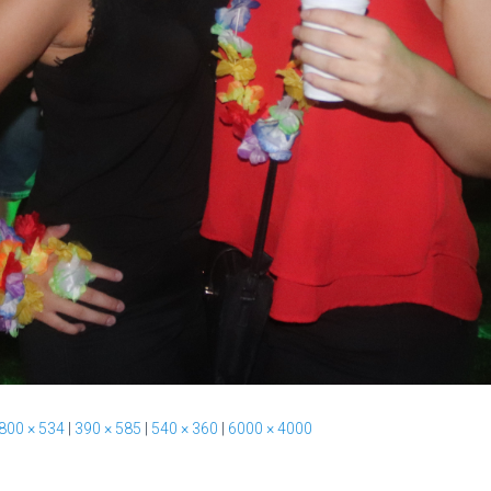
800 × 534
|
390 × 585
|
540 × 360
|
6000 × 4000