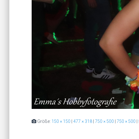
Größe:
150 × 150
|
477 × 318
|
750 × 500
|
750 × 500
|