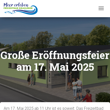
T
O
G
G
L
E
N
A
Große Eröffnungsfeier
V
I
G
am 17. Mai 2025
A
T
I
O
N
Am 17. Mai 2025 ab 11 Uhr ist es soweit: Das Freizeitbad