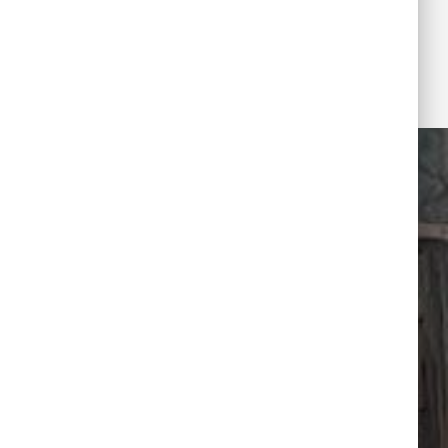
b“ mit
 Florian