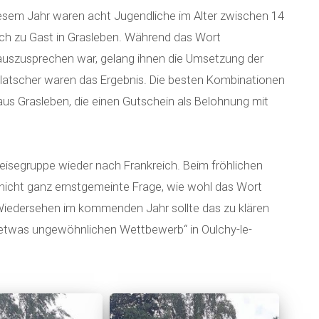
iesem Jahr waren acht Jugendliche im Alter zwischen 14
ich zu Gast in Grasleben. Während das Wort
 auszusprechen war, gelang ihnen die Umsetzung der
rklatscher waren das Ergebnis. Die besten Kombinationen
 aus Grasleben, die einen Gutschein als Belohnung mit
eisegruppe wieder nach Frankreich. Beim fröhlichen
 nicht ganz ernstgemeinte Frage, wie wohl das Wort
Wiedersehen im kommenden Jahr sollte das zu klären
n „etwas ungewöhnlichen Wettbewerb“ in Oulchy-le-
hbombenwettbewer
ischen Besuchern: