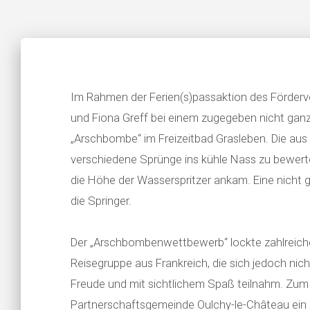
Im Rahmen der Ferien(s)passaktion des Förderver
und Fiona Greff bei einem zugegeben nicht gan
„Arschbombe“ im Freizeitbad Grasleben. Die aus
verschiedene Sprünge ins kühle Nass zu bewerte
die Höhe der Wasserspritzer ankam. Eine nicht g
die Springer.
Der „Arschbombenwettbewerb“ lockte zahlreiche
Reisegruppe aus Frankreich, die sich jedoch nic
Freude und mit sichtlichem Spaß teilnahm. Zum 
Partnerschaftsgemeinde Oulchy-le-Château ein b