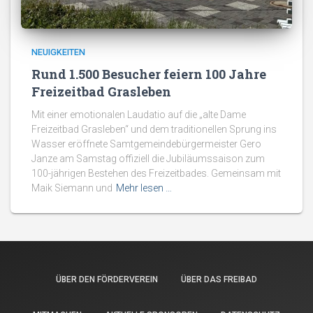
NEUIGKEITEN
Rund 1.500 Besucher feiern 100 Jahre
Freizeitbad Grasleben
Mit einer emotionalen Laudatio auf die „alte Dame
Freizeitbad Grasleben“ und dem traditionellen Sprung ins
Wasser eröffnete Samtgemeindebürgermeister Gero
Janze am Samstag offiziell die Jubiläumssaison zum
100-jährigen Bestehen des Freizeitbades. Gemeinsam mit
Maik Siemann und
Mehr lesen …
ÜBER DEN FÖRDERVEREIN
ÜBER DAS FREIBAD