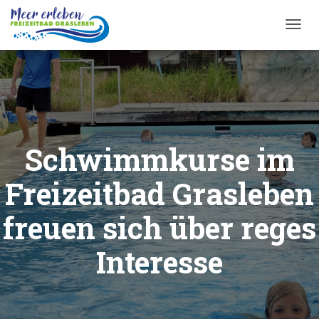
T
O
G
G
L
E
N
A
Schwimmkurse im
V
I
G
Freizeitbad Grasleben
A
T
freuen sich über reges
I
O
Interesse
N