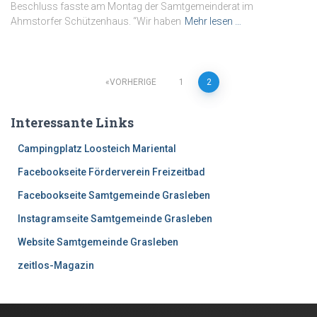
Beschluss fasste am Montag der Samtgemeinderat im
Ahmstorfer Schützenhaus. “Wir haben
Mehr lesen …
VORHERIGE
1
2
Beitrags-
Interessante Links
Navigation
Campingplatz Loosteich Mariental
Facebookseite Förderverein Freizeitbad
Facebookseite Samtgemeinde Grasleben
Instagramseite Samtgemeinde Grasleben
Website Samtgemeinde Grasleben
zeitlos-Magazin