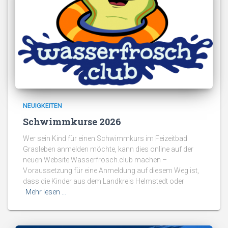
NEUIGKEITEN
Schwimmkurse 2026
Wer sein Kind für einen Schwimmkurs im Feizeitbad
Grasleben anmelden möchte, kann dies online auf der
neuen Website Wasserfrosch.club machen –
Voraussetzung für eine Anmeldung auf diesem Weg ist,
dass die Kinder aus dem Landkreis Helmstedt oder
Mehr lesen …