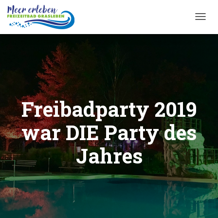
T
O
G
G
L
E
N
A
Freibadparty 2019
V
I
G
war DIE Party des
A
T
Jahres
I
O
N