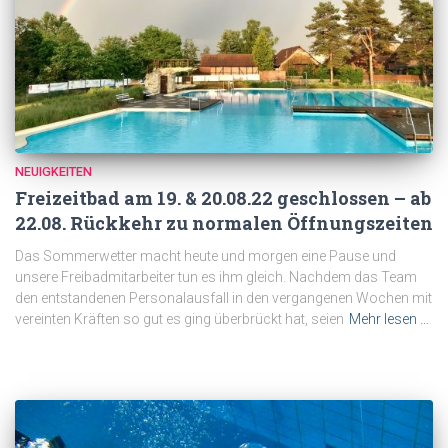
NEUIGKEITEN
Freizeitbad am 19. & 20.08.22 geschlossen – ab
22.08. Rückkehr zu normalen Öffnungszeiten
Das Sommerwetter macht heute und morgen eine Pause und
unsere Freibadmitarbeiter tun es ihm gleich. Nachdem das Team
den entstandenen Personalausfall in den vergangenen Wochen mit
vereinten Kräften so gut es ging überbrückt hat, seien
Mehr lesen …