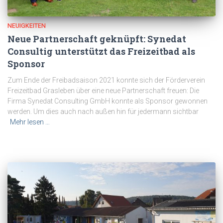
NEUIGKEITEN
Neue Partnerschaft geknüpft: Synedat
Consultig unterstützt das Freizeitbad als
Sponsor
Zum Ende der Freibadsaison 2021 konnte sich der Förderverein
Freizeitbad Grasleben über eine neue Partnerschaft freuen: Die
Firma Synedat Consulting GmbH konnte als Sponsor gewonnen
werden. Um dies auch nach außen hin für jedermann sichtbar
Mehr lesen …