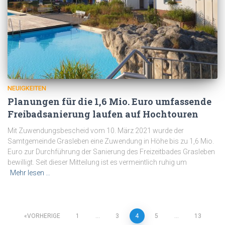
NEUIGKEITEN
Planungen für die 1,6 Mio. Euro umfassende
Freibadsanierung laufen auf Hochtouren
Mit Zuwendungsbescheid vom 10. März 2021 wurde der
Samtgemeinde Grasleben eine Zuwendung in Höhe bis zu 1,6 Mio.
Euro zur Durchführung der Sanierung des Freizeitbades Grasleben
bewilligt. Seit dieser Mitteilung ist es vermeintlich ruhig um
Mehr lesen …
VORHERIGE
1
…
3
4
5
…
13