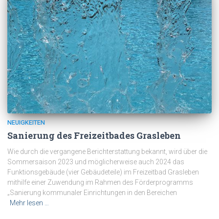
NEUIGKEITEN
Sanierung des Freizeitbades Grasleben
Wie durch die vergangene Berichterstattung bekannt, wird über die
Sommersaison 2023 und möglicherweise auch 2024 das
Funktionsgebäude (vier Gebäudeteile) im Freizeitbad Grasleben
mithilfe einer Zuwendung im Rahmen des Förderprogramms
„Sanierung kommunaler Einrichtungen in den Bereichen
Mehr lesen …