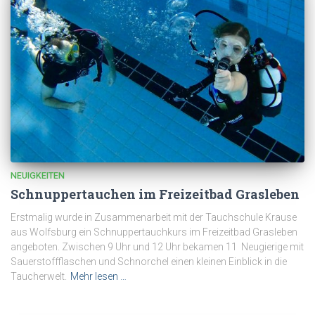
NEUIGKEITEN
Schnuppertauchen im Freizeitbad Grasleben
Erstmalig wurde in Zusammenarbeit mit der Tauchschule Krause
aus Wolfsburg ein Schnuppertauchkurs im Freizeitbad Grasleben
angeboten. Zwischen 9 Uhr und 12 Uhr bekamen 11 Neugierige mit
Sauerstoffflaschen und Schnorchel einen kleinen Einblick in die
Taucherwelt.
Mehr lesen …