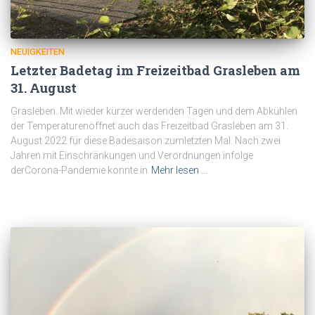
NEUIGKEITEN
Letzter Badetag im Freizeitbad Grasleben am
31. August
Grasleben. Mit wieder kürzer werdenden Tagen und dem Abkühlen
der Temperaturenöffnet auch das Freizeitbad Grasleben am 31.
August 2022 für diese Badesaison zumletzten Mal. Nach zwei
Jahren mit Einschränkungen und Verordnungen infolge
derCorona-Pandemie konnte in
Mehr lesen …