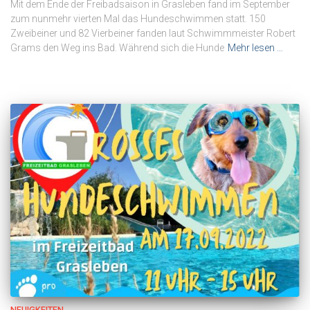
Mit dem Ende der Freibadsaison in Grasleben fand im September
zum nunmehr vierten Mal das Hundeschwimmen statt. 150
Zweibeiner und 82 Vierbeiner fanden laut Schwimmmeister Robert
Grams den Weg ins Bad. Während sich die Hunde
Mehr lesen …
NEUIGKEITEN